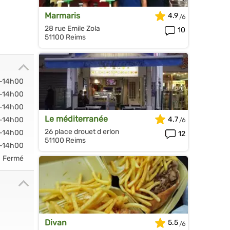
Marmaris
4.9
28 rue Emile Zola
10
51100 Reims
-14h00
-14h00
-14h00
Le méditerranée
4.7
-14h00
26 place drouet d erlon
-14h00
12
51100 Reims
-14h00
Fermé
Divan
5.5