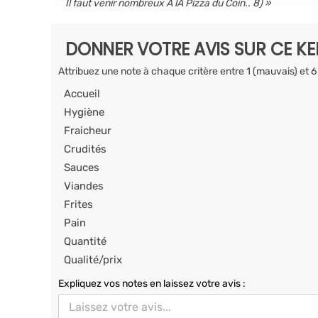
Il faut venir nombreux A lA Pizza du Coin.. 8)
DONNER VOTRE AVIS SUR CE K
Attribuez une note à chaque critère entre 1 (mauvais) et 6
Accueil
Hygiène
Fraicheur
Crudités
Sauces
Viandes
Frites
Pain
Quantité
Qualité/prix
Expliquez vos notes en laissez votre avis :