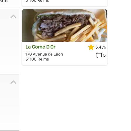
51100 Reims
.50€
La Corne D'Or
5.4
178 Avenue de Laon
5
51100 Reims