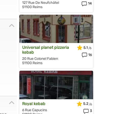
127 Rue De Neufchâtel
14
51100 Reims
Universal planet pizzeria
5.1
kebab
16
20 Rue Colonel Fabien
51100 Reims
Royal kebab
5.2
6 Rue Capucins
3