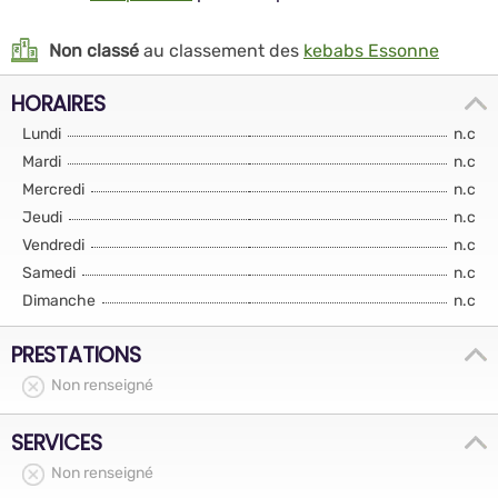
Non classé
au classement des
kebabs Essonne
HORAIRES
Lundi
n.c
Mardi
n.c
Mercredi
n.c
Jeudi
n.c
Vendredi
n.c
Samedi
n.c
Dimanche
n.c
PRESTATIONS
Non renseigné
SERVICES
Non renseigné