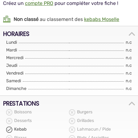
Créez un
compte PRO
pour compléter votre fiche !
Non classé
au classement des
kebabs Moselle
HORAIRES
Lundi
n.c
Mardi
n.c
Mercredi
n.c
Jeudi
n.c
Vendredi
n.c
Samedi
n.c
Dimanche
n.c
PRESTATIONS
Boissons
Burgers
Desserts
Grillades
Kebab
Lahmacun / Pide
Pizzas
Plats / Assiettes