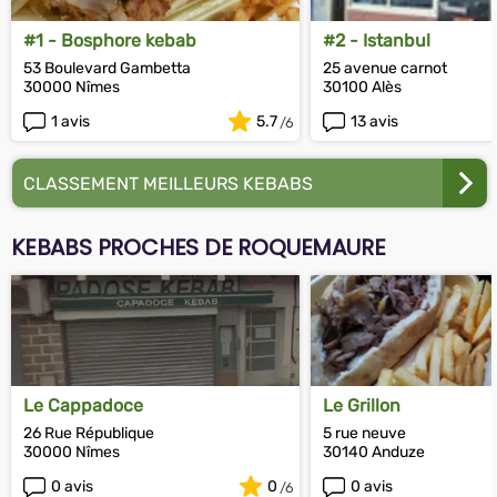
#1 - Bosphore kebab
#2 - Istanbul
53 Boulevard Gambetta
25 avenue carnot
30000 Nîmes
30100 Alès
1 avis
5.7
13 avis
CLASSEMENT MEILLEURS KEBABS
KEBABS PROCHES DE ROQUEMAURE
Le Cappadoce
Le Grillon
26 Rue République
5 rue neuve
30000 Nîmes
30140 Anduze
0 avis
0
0 avis