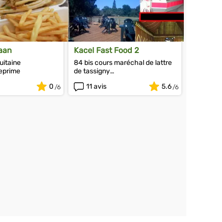
aan
Kacel Fast Food 2
uitaine
84 bis cours maréchal de lattre
eprime
de tassigny
33210 Langon
0
11 avis
5.6