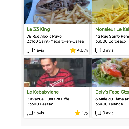
Le 33 King
Monsieur Le Ke
78 Rue Alexis Puyo
42 Rue Saint-Rém
33160 Saint-Médard-en-Jalles
33000 Bordeaux
1 avis
4.8
0 avis
Le Kebabylone
Dely's Food Sto
3 avenue Gustave Eiffel
6 Allée du 7ème ar
33600 Pessac
33400 Talence
1 avis
1
0 avis