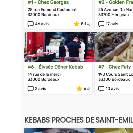
#1 - Chez Georges
#2 - Golden Fre
28 rue Edmond Costedoat
25 Avenue Du Mar
33000 Bordeaux
33700 Mérignac
46 avis
5.1
17 avis
#6 - Élysée Döner Kebab
#7 - Chez Faty
14 rue de la merci
190 Cours Saint Lo
33000 Bordeaux
33300 Bordeaux
2 avis
6
10 avis
KEBABS PROCHES DE SAINT-EMI