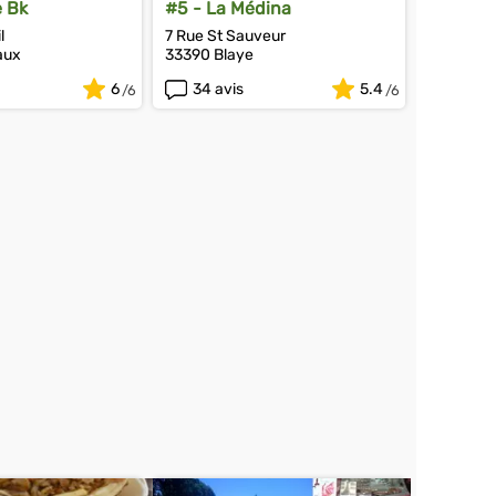
e Bk
#5 - La Médina
l
7 Rue St Sauveur
aux
33390 Blaye
6
34 avis
5.4