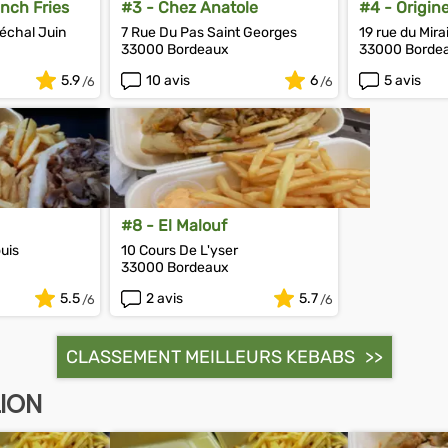
nch Fries
#3 - Chez Anatole
#4 - Origin
échal Juin
7 Rue Du Pas Saint Georges
19 rue du Mirai
33000 Bordeaux
33000 Borde
5.9
10 avis
6
5 avis
#8 - El Malouf
uis
10 Cours De L'yser
33000 Bordeaux
5.5
2 avis
5.7
CLASSEMENT MEILLEURS KEBABS
LION