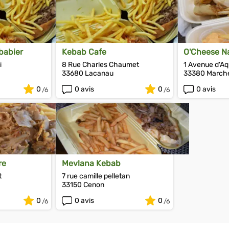
babier
Kebab Cafe
O'Cheese N
i
8 Rue Charles Chaumet
1 Avenue d'Aq
33680 Lacanau
33380 March
0
0 avis
0
0 avis
re
Mevlana Kebab
t
7 rue camille pelletan
33150 Cenon
0
0 avis
0