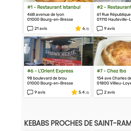
#1 - Restaurant Istanbul
#2 - Restauran
kebab
46B avenue de lyon
61 Rue République
01000 Bourg-en-Bresse
01110 Hauteville
21 avis
6
9 avis
#6 - L'Orient Express
#7 - Chez Ibo
98 boulevard de brou
154 ave Charles d
01000 Bourg-en-Bresse
01800 Villieu-Loy
9 avis
5.4
2 avis
KEBABS PROCHES DE SAINT-RA