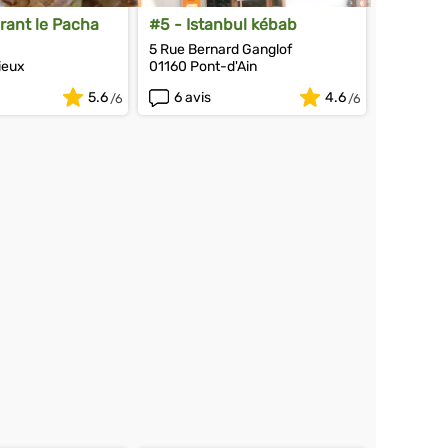
rant le Pacha
#5 - Istanbul kébab
5 Rue Bernard Ganglof
ieux
01160 Pont-d'Ain
5.6
6 avis
4.6