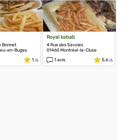
Royal kebab
e Bonnet
4 Rue des Savoies
ieu-en-Bugey
01460 Montréal-la-Cluse
1
1 avis
5.6