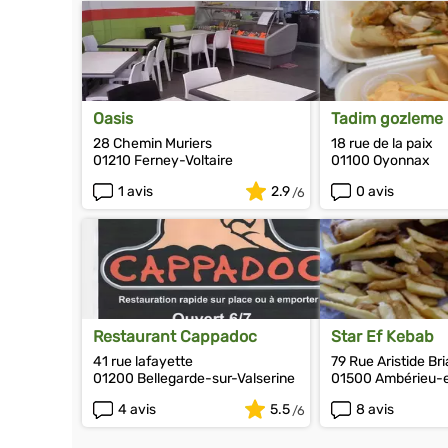
Oasis
Tadim gozleme
28 Chemin Muriers
18 rue de la paix
01210 Ferney-Voltaire
01100 Oyonnax
1 avis
2.9
0 avis
Restaurant Cappadoc
Star Ef Kebab
41 rue lafayette
79 Rue Aristide Br
01200 Bellegarde-sur-Valserine
01500 Ambérieu-
4 avis
5.5
8 avis