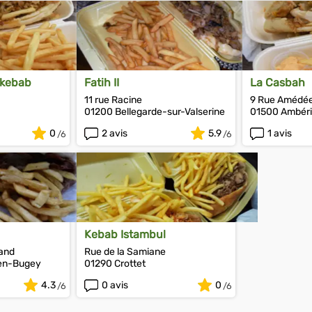
 kebab
Fatih II
La Casbah
11 rue Racine
9 Rue Amédé
01200 Bellegarde-sur-Valserine
01500 Ambér
0
2 avis
5.9
1 avis
Kebab Istambul
iand
Rue de la Samiane
en-Bugey
01290 Crottet
4.3
0 avis
0