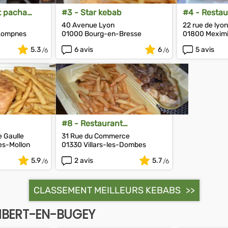
t pacha
#3 - Star kebab
#4 - Restau
40 Avenue Lyon
22 rue de lyon
-Lompnes
01000 Bourg-en-Bresse
01800 Mexim
5.3
6 avis
6
5 avis
#8 - Restaurant
Cappadoce
e Gaulle
31 Rue du Commerce
es-Mollon
01330 Villars-les-Dombes
5.9
2 avis
5.7
CLASSEMENT MEILLEURS KEBABS
MBERT-EN-BUGEY