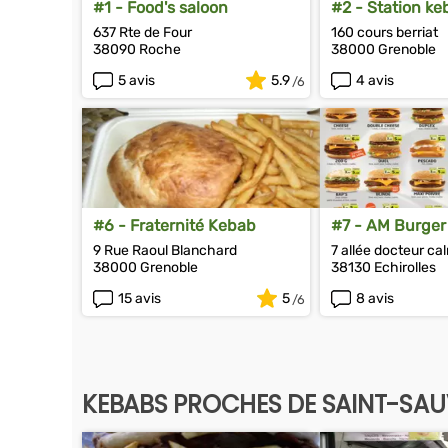
#1 - Food's saloon
#2 - Station ke
637 Rte de Four
160 cours berriat
38090 Roche
38000 Grenoble
5 avis
5.9
4 avis
#6 - Fraternité Kebab
#7 - AM Burger
9 Rue Raoul Blanchard
7 allée docteur ca
38000 Grenoble
38130 Echirolles
15 avis
5
8 avis
KEBABS PROCHES DE SAINT-SA