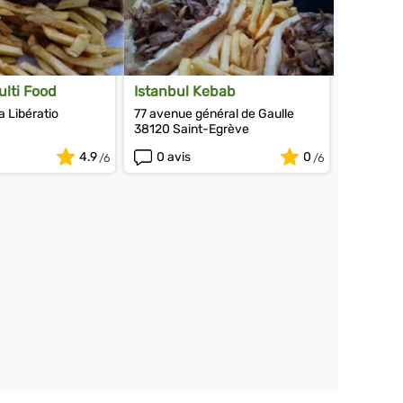
lti Food
Istanbul Kebab
a Libératio
77 avenue général de Gaulle
38120 Saint-Egrève
4.9
0 avis
0