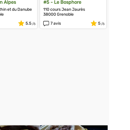
n Alpes
#5 - Le Bosphore
Rhin et du Danube
110 cours Jean Jaurès
le
38000 Grenoble
5.5
7 avis
5