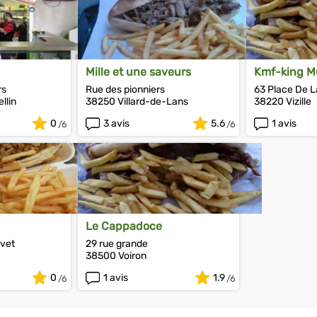
Mille et une saveurs
Kmf-king Mu
rs
Rue des pionniers
63 Place De L
llin
38250 Villard-de-Lans
38220 Vizille
0
3 avis
5.6
1 avis
Le Cappadoce
ivet
29 rue grande
38500 Voiron
0
1 avis
1.9