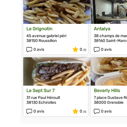
Le Grignotin
Antalya
45 avenue gabriel péri
38 champs de ma
38150 Roussillon
38160 Saint-Marce
0 avis
0
0 avis
Le Sept Sur 7
Beverly Hills
31 rue Paul Héroult
7 place Gustave R
38130 Echirolles
38000 Grenoble
0 avis
0
0 avis