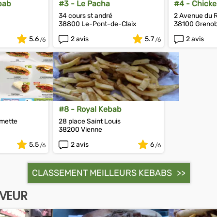
bab
#3 - Le Pacha
#4 - Chicke
34 cours st andré
2 Avenue du 
38800 Le-Pont-de-Claix
38100 Grenob
5.6
2 avis
5.7
2 avis
#8 - Royal Kebab
lmette
28 place Saint Louis
38200 Vienne
5.5
2 avis
6
CLASSEMENT MEILLEURS KEBABS
UVEUR