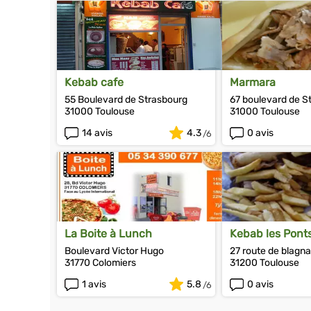
Kebab cafe
Marmara
55 Boulevard de Strasbourg
67 boulevard de S
31000 Toulouse
31000 Toulouse
14 avis
4.3
0 avis
La Boite à Lunch
Kebab les Pon
Boulevard Victor Hugo
27 route de blagn
31770 Colomiers
31200 Toulouse
1 avis
5.8
0 avis