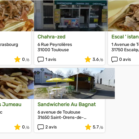
Chahra-zed
Escal ' ista
trasbourg
6 Rue Peyrolières
1 Avenue de 
31000 Toulouse
31750 Escalq
0
1 avis
3.6
0 avis
ts Jumeau
Sandwicherie Au Bagnat
ac
6 avenue de Toulouse
31650 Saint-Orens-de-
Gameville
0
2 avis
5.7