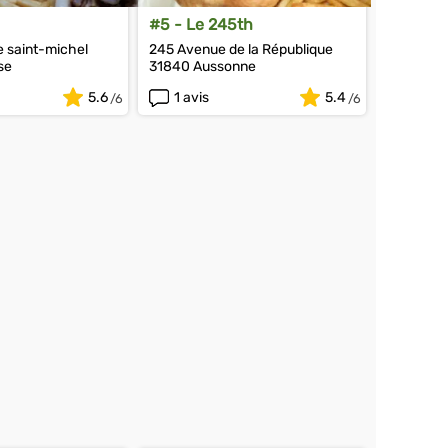
#5 - Le 245th
e saint-michel
245 Avenue de la République
se
31840 Aussonne
5.6
1 avis
5.4