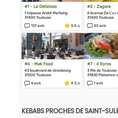
#1 - Le Delizioso
#2 - Zagora
1 Impasse André Marfaing
6 Avenue De L'u.r.
31400 Toulouse
31400 Toulouse
137 avis
5.5
40 avis
#6 - Mak Food
#7 - ó Gyros
43 boulevard de strasbourg
3 Rte de Toulouse
31000 Toulouse
31830 Plaisance-
6 avis
4.3
1 avis
KEBABS PROCHES DE SAINT-SUL