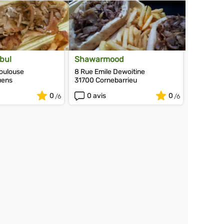
nbul
Shawarmood
Toulouse
8 Rue Emile Dewoitine
uens
31700 Cornebarrieu
0
0 avis
0