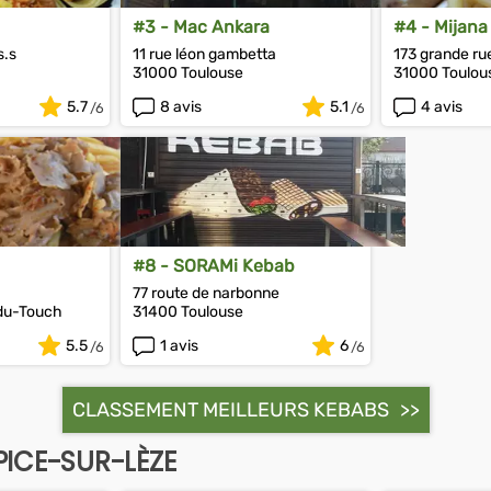
#3 - Mac Ankara
#4 - Mijana
s.s
11 rue léon gambetta
173 grande ru
31000 Toulouse
31000 Toulou
5.7
8 avis
5.1
4 avis
#8 - SORAMi Kebab
77 route de narbonne
du-Touch
31400 Toulouse
5.5
1 avis
6
CLASSEMENT MEILLEURS KEBABS
PICE-SUR-LÈZE