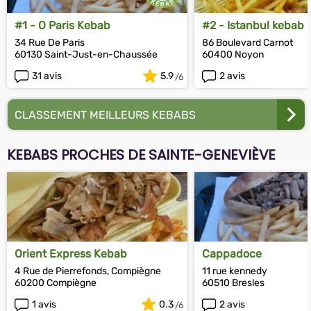
#1 - O Paris Kebab
#2 - Istanbul kebab
34 Rue De Paris
86 Boulevard Carnot
60130 Saint-Just-en-Chaussée
60400 Noyon
31 avis
5.9
2 avis
CLASSEMENT MEILLEURS KEBABS
KEBABS PROCHES DE SAINTE-GENEVIÈVE
Orient Express Kebab
Cappadoce
4 Rue de Pierrefonds, Compiègne
11 rue kennedy
60200 Compiègne
60510 Bresles
1 avis
0.3
2 avis