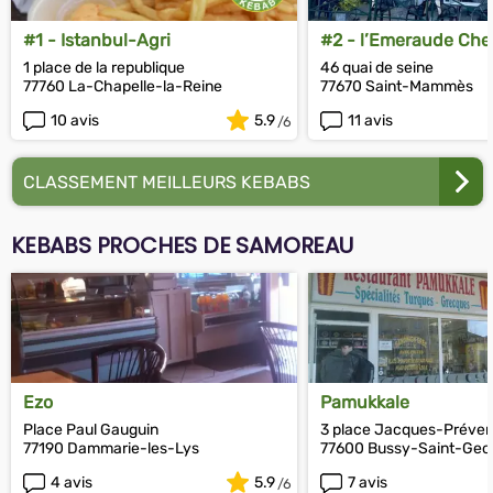
#1 - Istanbul-Agri
#2 - l’Emeraude Ch
(Marmaris)
1 place de la republique
46 quai de seine
77760 La-Chapelle-la-Reine
77670 Saint-Mammès
10 avis
5.9
11 avis
CLASSEMENT MEILLEURS KEBABS
KEBABS PROCHES DE SAMOREAU
Ezo
Pamukkale
Place Paul Gauguin
3 place Jacques-Préver
77190 Dammarie-les-Lys
77600 Bussy-Saint-Geo
4 avis
5.9
7 avis