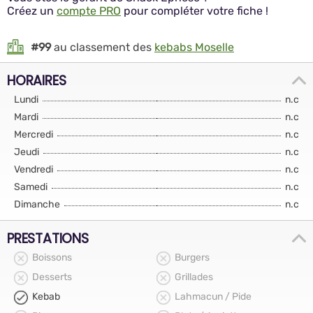
Créez un
compte PRO
pour compléter votre fiche !
#99
au classement des
kebabs Moselle
HORAIRES
Lundi
n.c
Mardi
n.c
Mercredi
n.c
Jeudi
n.c
Vendredi
n.c
Samedi
n.c
Dimanche
n.c
PRESTATIONS
Boissons
Burgers
Desserts
Grillades
Kebab
Lahmacun / Pide