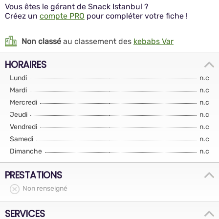
Vous êtes le gérant de Snack Istanbul ?
Créez un
compte PRO
pour compléter votre fiche !
Non classé
au classement des
kebabs Var
HORAIRES
Lundi
n.c
Mardi
n.c
Mercredi
n.c
Jeudi
n.c
Vendredi
n.c
Samedi
n.c
Dimanche
n.c
PRESTATIONS
Non renseigné
SERVICES