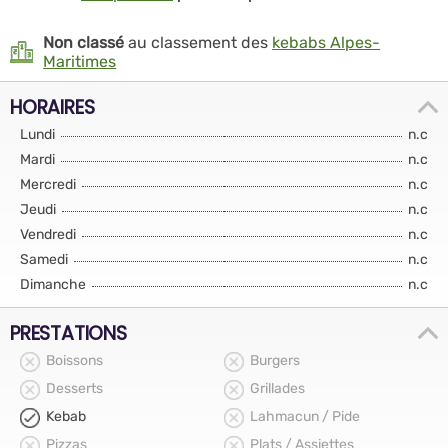
Non classé
au classement des
kebabs Alpes-
Maritimes
HORAIRES
Lundi
n.c
Mardi
n.c
Mercredi
n.c
Jeudi
n.c
Vendredi
n.c
Samedi
n.c
Dimanche
n.c
PRESTATIONS
Boissons
Burgers
Desserts
Grillades
Kebab
Lahmacun / Pide
Pizzas
Plats / Assiettes