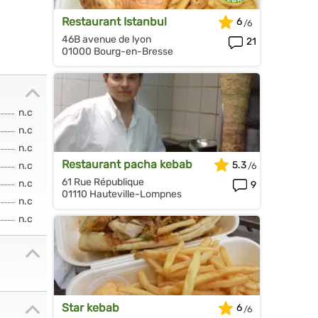
Restaurant Istanbul
6
46B avenue de lyon
21
01000 Bourg-en-Bresse
n.c
n.c
n.c
Restaurant pacha kebab
5.3
n.c
61 Rue République
n.c
9
01110 Hauteville-Lompnes
n.c
n.c
Star kebab
6