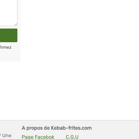
firmez
A propos de Kebab-frites.com
? Une
Page Facebok
C.G.U