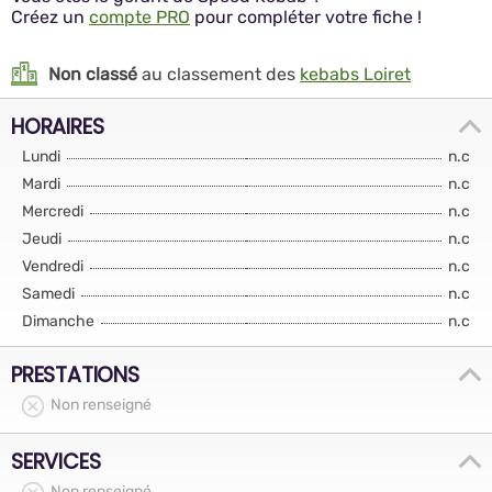
Créez un
compte PRO
pour compléter votre fiche !
Non classé
au classement des
kebabs Loiret
HORAIRES
Lundi
n.c
Mardi
n.c
Mercredi
n.c
Jeudi
n.c
Vendredi
n.c
Samedi
n.c
Dimanche
n.c
PRESTATIONS
Non renseigné
SERVICES
Non renseigné