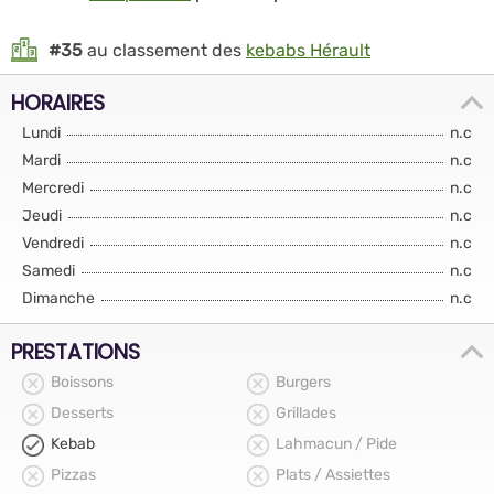
#35
au classement des
kebabs Hérault
HORAIRES
Lundi
n.c
Mardi
n.c
Mercredi
n.c
Jeudi
n.c
Vendredi
n.c
Samedi
n.c
Dimanche
n.c
PRESTATIONS
Boissons
Burgers
Desserts
Grillades
Kebab
Lahmacun / Pide
Pizzas
Plats / Assiettes