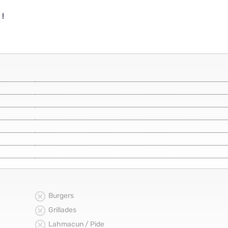
 !
Burgers
Grillades
Lahmacun / Pide