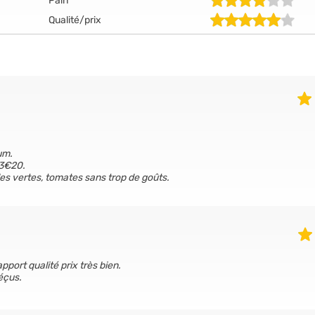
Pain
Qualité/prix
um.
 3€20.
lles vertes, tomates sans trop de goûts.
pport qualité prix très bien.
éçus.