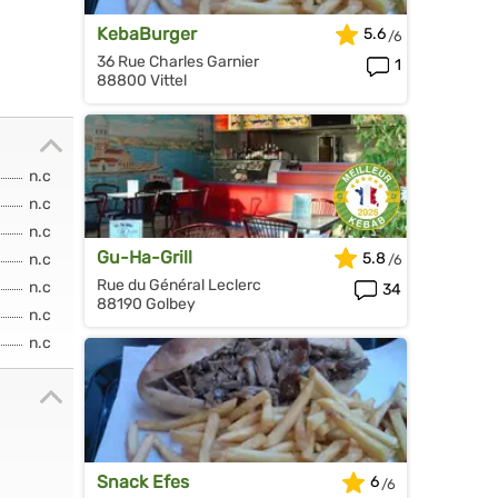
KebaBurger
5.6
36 Rue Charles Garnier
1
88800 Vittel
n.c
n.c
n.c
Gu-Ha-Grill
5.8
n.c
Rue du Général Leclerc
n.c
34
88190 Golbey
n.c
n.c
Snack Efes
6