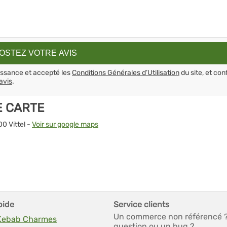
aissance et accepté les
Conditions Générales d’Utilisation
du site, et con
avis
.
E CARTE
0 Vittel -
Voir sur google maps
pide
Service clients
Un commerce non référencé 
 Kebab Charmes
question ou un bug ?