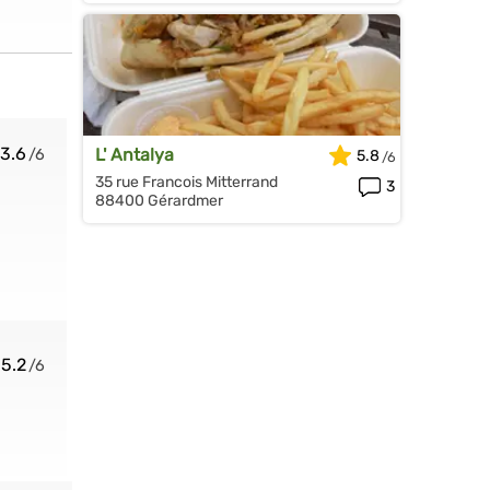
3.6
L' Antalya
5.8
35 rue Francois Mitterrand
3
88400 Gérardmer
5.2