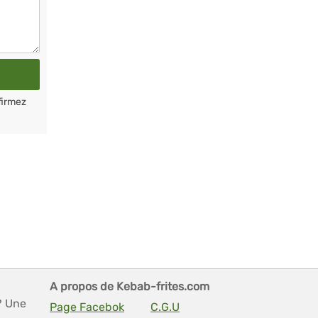
firmez
A propos de Kebab-frites.com
? Une
Page Facebok
C.G.U