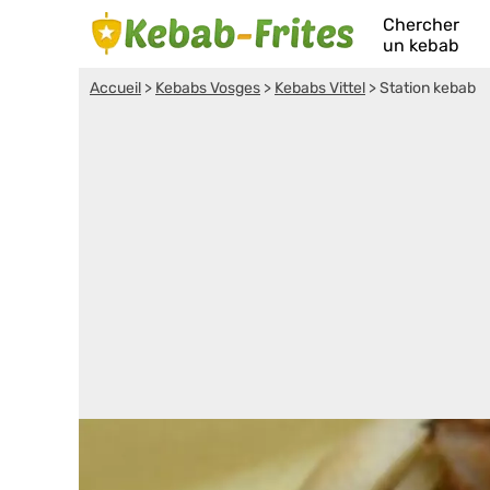
Chercher
un kebab
Accueil
>
Kebabs Vosges
>
Kebabs Vittel
>
Station kebab