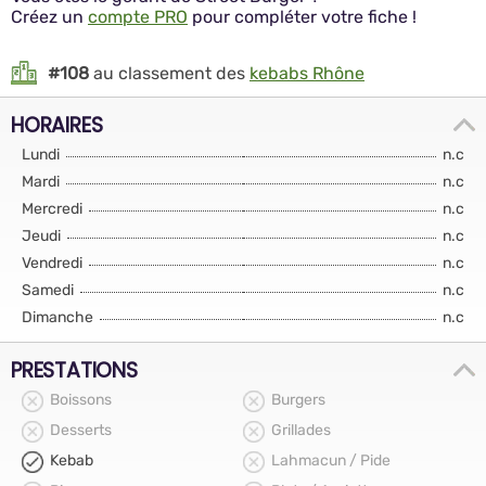
Créez un
compte PRO
pour compléter votre fiche !
#108
au classement des
kebabs Rhône
HORAIRES
Lundi
n.c
Mardi
n.c
Mercredi
n.c
Jeudi
n.c
Vendredi
n.c
Samedi
n.c
Dimanche
n.c
PRESTATIONS
Boissons
Burgers
Desserts
Grillades
Kebab
Lahmacun / Pide