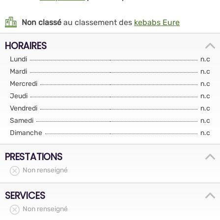
Non classé
au classement des
kebabs Eure
HORAIRES
Lundi
n.c
Mardi
n.c
Mercredi
n.c
Jeudi
n.c
Vendredi
n.c
Samedi
n.c
Dimanche
n.c
PRESTATIONS
Non renseigné
SERVICES
Non renseigné