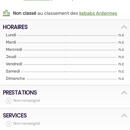
Non classé
au classement des
kebabs Ardennes
HORAIRES
Lundi
n.c
Mardi
n.c
Mercredi
n.c
Jeudi
n.c
Vendredi
n.c
Samedi
n.c
Dimanche
n.c
PRESTATIONS
Non renseigné
SERVICES
Non renseigné