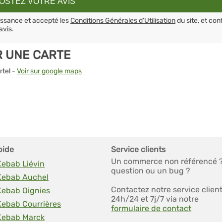
aissance et accepté les
Conditions Générales d’Utilisation
du site, et con
avis
.
R UNE CARTE
rtel -
Voir sur google maps
pide
Service clients
Un commerce non référencé 
Kebab Liévin
question ou un bug ?
 Kebab Auchel
Contactez notre service clien
Kebab Oignies
24h/24 et 7j/7 via notre
Kebab Courrières
formulaire de contact
 Kebab Marck