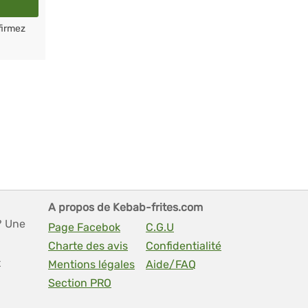
firmez
A propos de Kebab-frites.com
? Une
Page Facebok
C.G.U
Charte des avis
Confidentialité
t
Mentions légales
Aide/FAQ
Section PRO