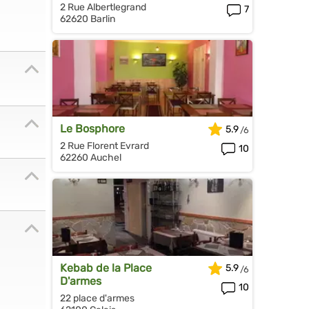
2 Rue Albertlegrand
7
62620 Barlin
Le Bosphore
5.9
2 Rue Florent Evrard
10
62260 Auchel
Kebab de la Place
5.9
D'armes
10
22 place d'armes