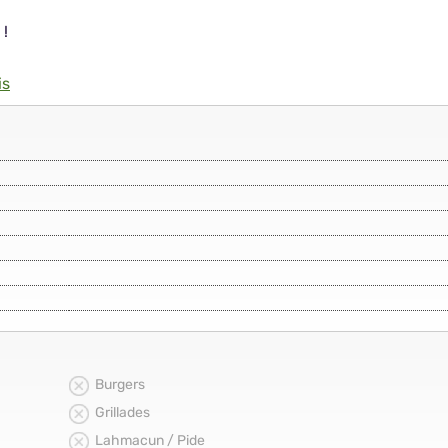
 !
is
Burgers
Grillades
Lahmacun / Pide