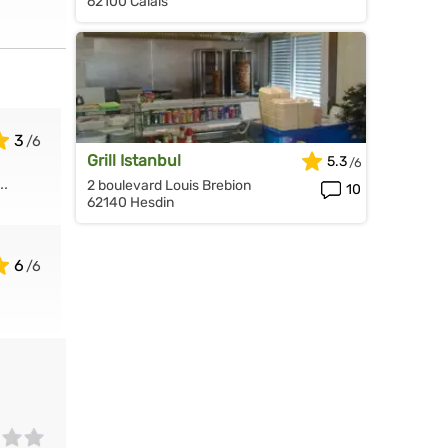
62100 Calais
3
Grill Istanbul
5.3
..
2 boulevard Louis Brebion
10
62140 Hesdin
6