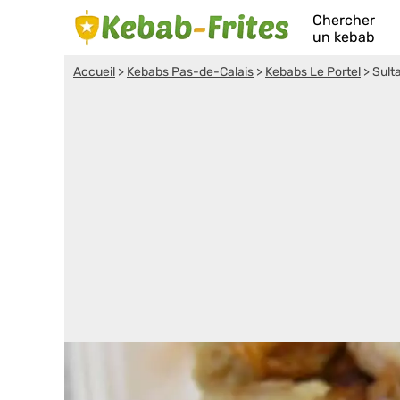
Chercher
un kebab
Accueil
>
Kebabs Pas-de-Calais
>
Kebabs Le Portel
>
Sult