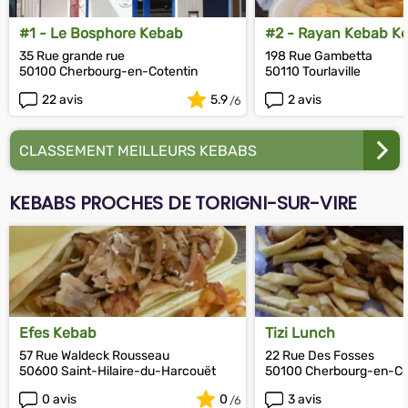
#1 - Le Bosphore Kebab
#2 - Rayan Kebab K
35 Rue grande rue
198 Rue Gambetta
50100 Cherbourg-en-Cotentin
50110 Tourlaville
22 avis
5.9
2 avis
CLASSEMENT MEILLEURS KEBABS
KEBABS PROCHES DE TORIGNI-SUR-VIRE
Efes Kebab
Tizi Lunch
57 Rue Waldeck Rousseau
22 Rue Des Fosses
50600 Saint-Hilaire-du-Harcouët
50100 Cherbourg-en-Co
0 avis
0
3 avis