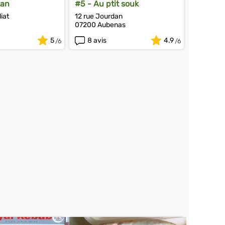
tan
#5 - Au ptit souk
liat
12 rue Jourdan
07200 Aubenas
5
8 avis
4.9