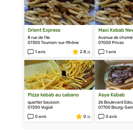
Orient Express
Maxi Kebab Ne
8 rue de l'ile
Avenue de chomé
07300 Tournon-sur-Rhône
07000 Privas
1 avis
2.8
1 avis
Pizza kebab au cabano
Asya Kebab
quartier bausson
26 Boulevard Edo
07200 Vogüé
07700 Bourg-Sain
0 avis
0
0 avis