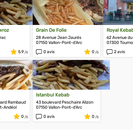
wroz
Grain De Folie
Royal Keba
rac
28 Avenue Jean Jaurés
62 Avenue du
07150 Vallon-Pont-d'Arc
07300 Tourn
5.9
0 avis
0
2 avis
Istanbul Kebab
uard Rambaud
43 boulevard Peschaire Alizon
t-Andéol
07150 Vallon-Pont-d'Arc
0
0 avis
0