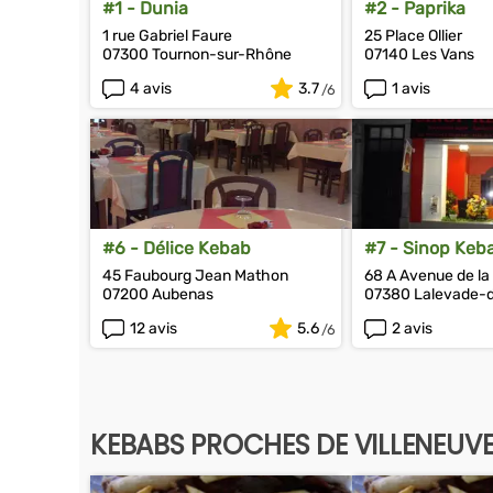
#1 - Dunia
#2 - Paprika
1 rue Gabriel Faure
25 Place Ollier
07300 Tournon-sur-Rhône
07140 Les Vans
4 avis
3.7
1 avis
#6 - Délice Kebab
#7 - Sinop Keb
45 Faubourg Jean Mathon
68 A Avenue de la
07200 Aubenas
07380 Lalevade-
12 avis
5.6
2 avis
KEBABS PROCHES DE VILLENEUV