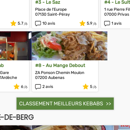
#3 - Le Saz
#4 - Le Sul
Place de l'Europe
1 rue Pierre Fil
07130 Saint-Péray
07000 Privas
5.7
10 avis
5.9
1 avis
ab
#8 - Au Mange Debout
 Gare
ZA Ponson Chemin Moulon
d'Ardèche
07200 Aubenas
6
2 avis
5
CLASSEMENT MEILLEURS KEBABS
E-DE-BERG