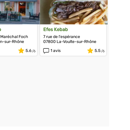
b
Efes Kebab
 Maréchal Foch
7 rue de l'espérance
on-sur-Rhône
07800 La-Voulte-sur-Rhône
5.6
1 avis
5.5