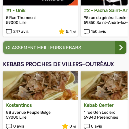
#1 - Unik
#2 - Pacha Saint-An
5 Rue Thumesnil
95 rue du général Lecler
59000 Lille
59350 Saint-André-lez-L
247 avis
5.4
160 avis
CLASSEMENT MEILLEURS KEBABS
KEBABS PROCHES DE VILLERS-OUTRÉAUX
Kostantinos
Kebab Center
88 avenue Peuple Belge
1 rue Gén Leclerc
59000 Lille
59840 Pérenchies
0 avis
0
0 avis