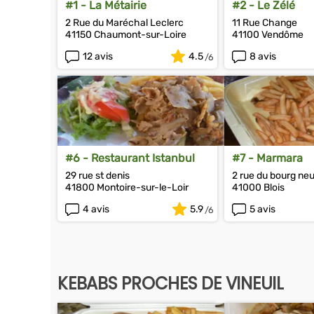
#1 - La Métairie
#2 - Le Zélé
2 Rue du Maréchal Leclerc
11 Rue Change
41150 Chaumont-sur-Loire
41100 Vendôme
12 avis
4.5
8 avis
#6 - Restaurant Istanbul
#7 - Marmara
29 rue st denis
2 rue du bourg neu
41800 Montoire-sur-le-Loir
41000 Blois
4 avis
5.9
5 avis
KEBABS PROCHES DE VINEUIL