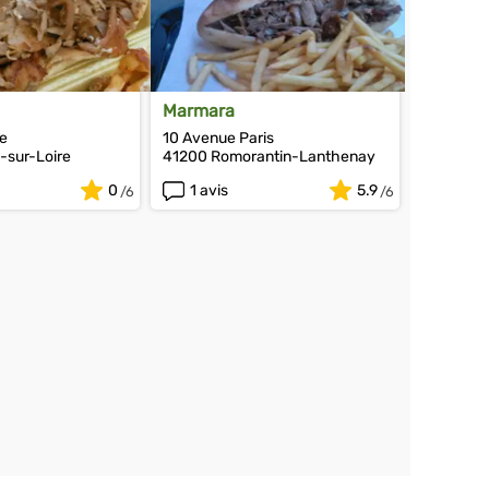
Marmara
le
10 Avenue Paris
-sur-Loire
41200 Romorantin-Lanthenay
0
1 avis
5.9