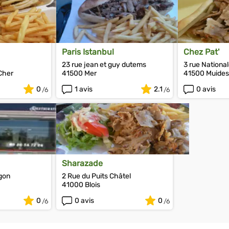
Paris Istanbul
Chez Pat'
23 rue jean et guy dutems
3 rue Nationa
Cher
41500 Mer
41500 Muides
0
1 avis
2.1
0 avis
Sharazade
gon
2 Rue du Puits Châtel
41000 Blois
0
0 avis
0