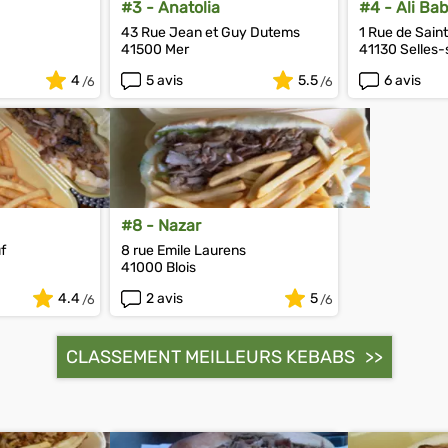
#3 - Anatolia
#4 - Ali Ba
43 Rue Jean et Guy Dutems
1 Rue de Sain
41500 Mer
41130 Selles-
4
5 avis
5.5
6 avis
#8 - Nazar
f
8 rue Emile Laurens
41000 Blois
4.4
2 avis
5
CLASSEMENT MEILLEURS KEBABS