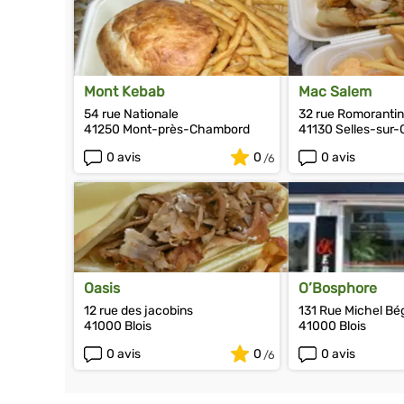
Mont Kebab
Mac Salem
54 rue Nationale
32 rue Romorantin
41250 Mont-près-Chambord
41130 Selles-sur-
0 avis
0
0 avis
Oasis
O’Bosphore
12 rue des jacobins
131 Rue Michel Bé
41000 Blois
41000 Blois
0 avis
0
0 avis