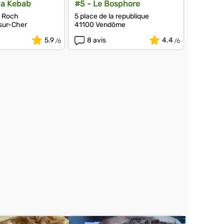
ba Kebab
#5 - Le Bosphore
t Roch
5 place de la republique
sur-Cher
41100 Vendôme
5.9
8 avis
4.4