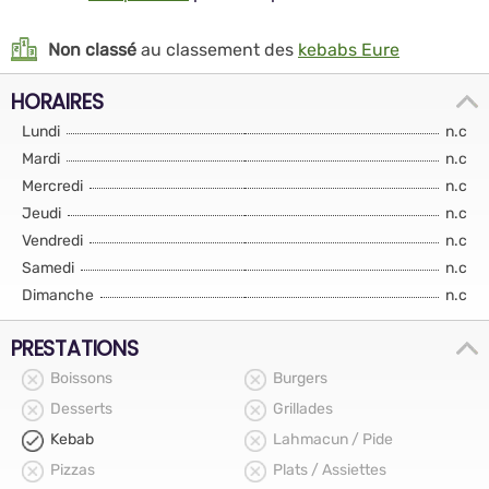
Non classé
au classement des
kebabs Eure
HORAIRES
Lundi
n.c
Mardi
n.c
Mercredi
n.c
Jeudi
n.c
Vendredi
n.c
Samedi
n.c
Dimanche
n.c
PRESTATIONS
Boissons
Burgers
Desserts
Grillades
Kebab
Lahmacun / Pide
Pizzas
Plats / Assiettes