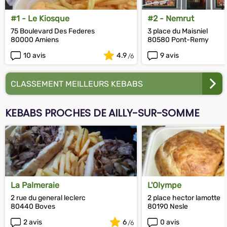
#1 - Le Kiosque
#2 - Nemrut
75 Boulevard Des Federes
3 place du Maisniel
80000 Amiens
80580 Pont-Remy
10 avis
4.9
9 avis
CLASSEMENT MEILLEURS KEBABS
KEBABS PROCHES DE AILLY-SUR-SOMME
La Palmeraie
L'Olympe
2 rue du general leclerc
2 place hector lamotte
80440 Boves
80190 Nesle
2 avis
6
0 avis