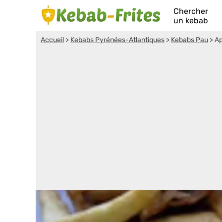
Chercher
un kebab
Accueil
>
Kebabs Pyrénées-Atlantiques
>
Kebabs Pau
>
Ap