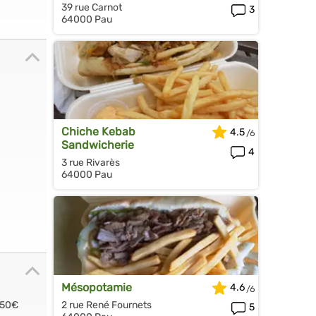
39 rue Carnot
3
64000 Pau
Chiche Kebab
4.5
Sandwicherie
4
3 rue Rivarès
64000 Pau
Mésopotamie
4.6
2 rue René Fournets
.50€
5