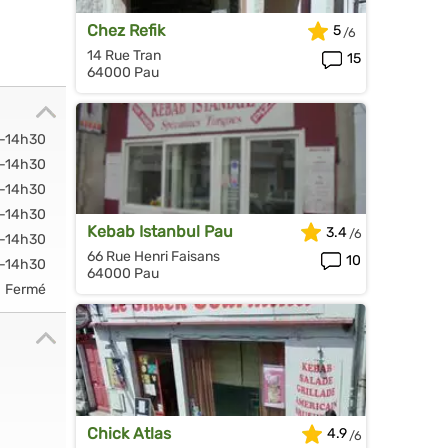
Chez Refik
5
14 Rue Tran
15
64000 Pau
-14h30
-14h30
-14h30
-14h30
Kebab Istanbul Pau
3.4
-14h30
66 Rue Henri Faisans
10
-14h30
64000 Pau
Fermé
Chick Atlas
4.9