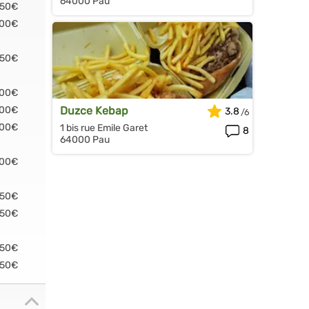
64000 Pau
.50€
.00€
.50€
.00€
.00€
Duzce Kebap
3.8
.00€
1 bis rue Emile Garet
8
64000 Pau
.00€
.50€
.50€
.50€
.50€