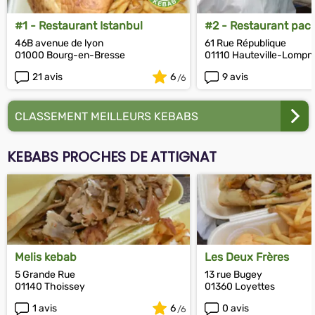
#1 - Restaurant Istanbul
#2 - Restaurant pac
46B avenue de lyon
61 Rue République
01000 Bourg-en-Bresse
01110 Hauteville-Lompn
21 avis
6
9 avis
CLASSEMENT MEILLEURS KEBABS
KEBABS PROCHES DE ATTIGNAT
Melis kebab
Les Deux Frères
5 Grande Rue
13 rue Bugey
01140 Thoissey
01360 Loyettes
1 avis
6
0 avis