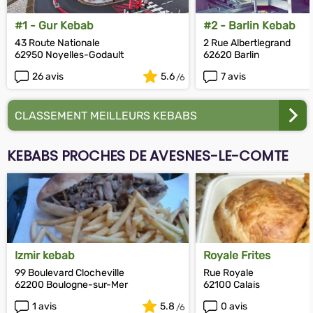
#1 - Gur Kebab
#2 - Barlin Kebab
43 Route Nationale
2 Rue Albertlegrand
62950 Noyelles-Godault
62620 Barlin
26 avis
5.6
7 avis
CLASSEMENT MEILLEURS KEBABS
KEBABS PROCHES DE AVESNES-LE-COMTE
Izmir kebab
Royale Frites
99 Boulevard Clocheville
Rue Royale
62200 Boulogne-sur-Mer
62100 Calais
1 avis
5.8
0 avis