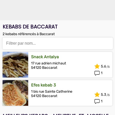
KEBABS DE BACCARAT
2 kebabs référencés à Baccarat
Snack Antalya
17 rue adrien michaut
5.6
54120 Baccarat
1
Efes kebab 3
1 bis rue Sainte Catherine
5.3
54120 Baccarat
1