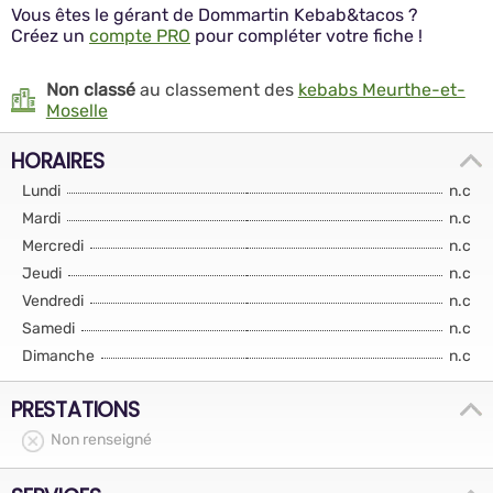
Vous êtes le gérant de Dommartin Kebab&tacos ?
Créez un
compte PRO
pour compléter votre fiche !
Non classé
au classement des
kebabs Meurthe-et-
Moselle
HORAIRES
Lundi
n.c
Mardi
n.c
Mercredi
n.c
Jeudi
n.c
Vendredi
n.c
Samedi
n.c
Dimanche
n.c
PRESTATIONS
Non renseigné