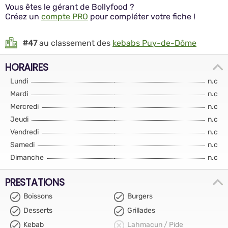
Vous êtes le gérant de Bollyfood ?
Créez un
compte PRO
pour compléter votre fiche !
#47
au classement des
kebabs Puy-de-Dôme
HORAIRES
Lundi
n.c
Mardi
n.c
Mercredi
n.c
Jeudi
n.c
Vendredi
n.c
Samedi
n.c
Dimanche
n.c
PRESTATIONS
Boissons
Burgers
Desserts
Grillades
Kebab
Lahmacun / Pide