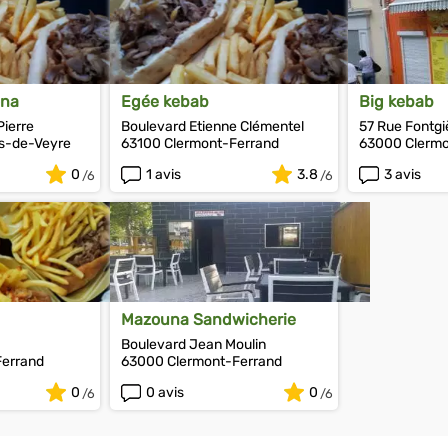
ona
Egée kebab
Big kebab
Pierre
Boulevard Etienne Clémentel
57 Rue Fontg
s-de-Veyre
63100 Clermont-Ferrand
63000 Clermo
0
1 avis
3.8
3 avis
Mazouna Sandwicherie
Boulevard Jean Moulin
Ferrand
63000 Clermont-Ferrand
0
0 avis
0