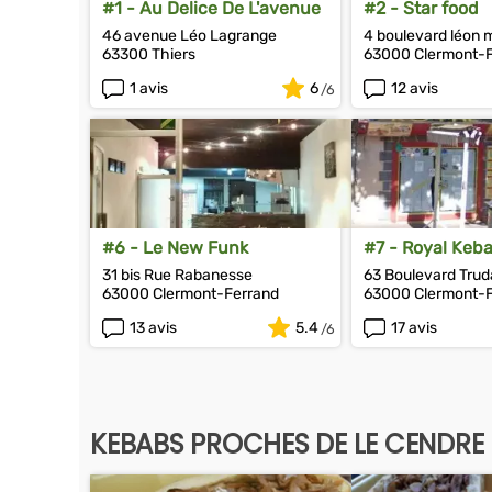
#1 - Au Delice De L'avenue
#2 - Star food
46 avenue Léo Lagrange
4 boulevard léon 
63300 Thiers
63000 Clermont-
1 avis
6
12 avis
#6 - Le New Funk
#7 - Royal Keb
31 bis Rue Rabanesse
63 Boulevard Trud
63000 Clermont-Ferrand
63000 Clermont-
13 avis
5.4
17 avis
KEBABS PROCHES DE LE CENDRE