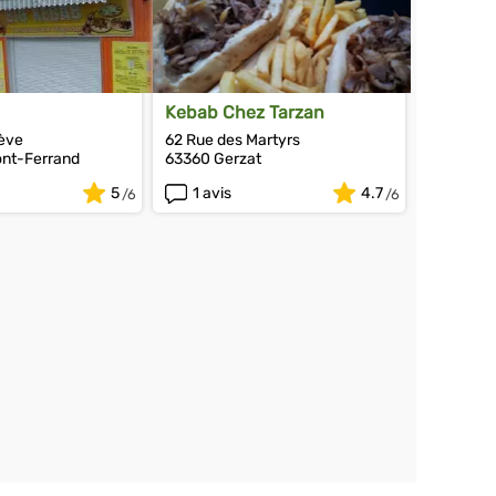
Kebab Chez Tarzan
iève
62 Rue des Martyrs
nt-Ferrand
63360 Gerzat
5
1 avis
4.7