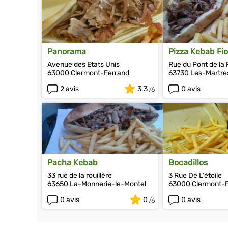
Panorama
Pizza Kebab Fi
Avenue des Etats Unis
Rue du Pont de la 
63000 Clermont-Ferrand
63730 Les-Martre
2 avis
3.3
0 avis
Pacha Kebab
Bocadillos
33 rue de la rouillère
3 Rue De L'étoile
63650 La-Monnerie-le-Montel
63000 Clermont-
0 avis
0
0 avis