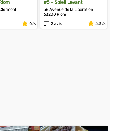
 Riom
#5 - Soleil Levant
 Clermont
58 Avenue de la Libération
63200 Riom
6
2 avis
5.3