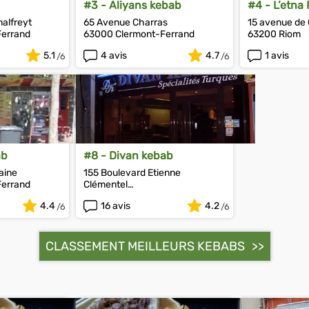
#3 - Aliyans kebab
#4 - L’etna
malfreyt
65 Avenue Charras
15 avenue de
Ferrand
63000 Clermont-Ferrand
63200 Riom
5.1
4 avis
4.7
1 avis
ab
#8 - Divan kebab
aine
155 Boulevard Etienne
Ferrand
Clémentel
63000 Clermont-Ferrand
4.4
16 avis
4.2
CLASSEMENT MEILLEURS KEBABS