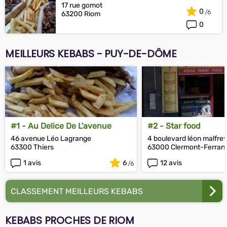
17 rue gomot
0
63200 Riom
0
MEILLEURS KEBABS - PUY-DE-DÔME
#1 - Au Delice De L'avenue
#2 - Star food
46 avenue Léo Lagrange
4 boulevard léon malfrey
63300 Thiers
63000 Clermont-Ferran
1 avis
6
12 avis
CLASSEMENT MEILLEURS KEBABS
KEBABS PROCHES DE RIOM