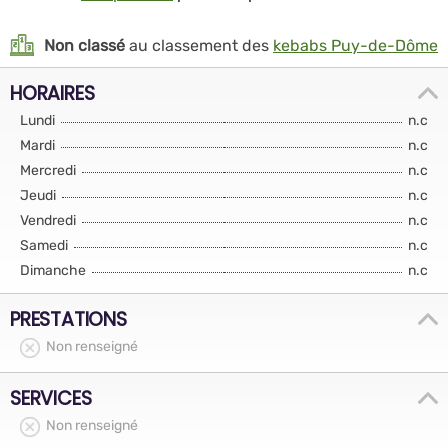
Non classé
au classement des
kebabs Puy-de-Dôme
HORAIRES
Lundi
n.c
Mardi
n.c
Mercredi
n.c
Jeudi
n.c
Vendredi
n.c
Samedi
n.c
Dimanche
n.c
PRESTATIONS
Non renseigné
SERVICES
Non renseigné