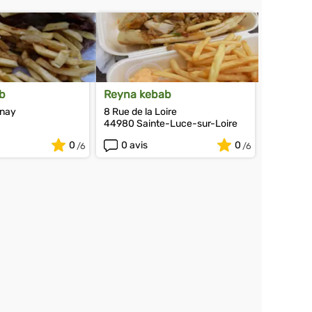
b
Reyna kebab
enay
8 Rue de la Loire
44980 Sainte-Luce-sur-Loire
0
0 avis
0