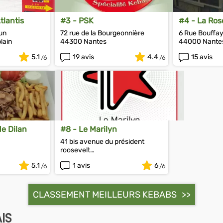
tlantis
#3 - PSK
#4 - La Ros
un
72 rue de la Bourgeonnière
6 Rue Bouffa
lain
44300 Nantes
44000 Nante
5.1
19 avis
4.4
15 avis
e Dilan
#8 - Le Marilyn
41 bis avenue du président
roosevelt
44250 Saint-Brevin-les-Pins
5.1
1 avis
6
CLASSEMENT MEILLEURS KEBABS
IS