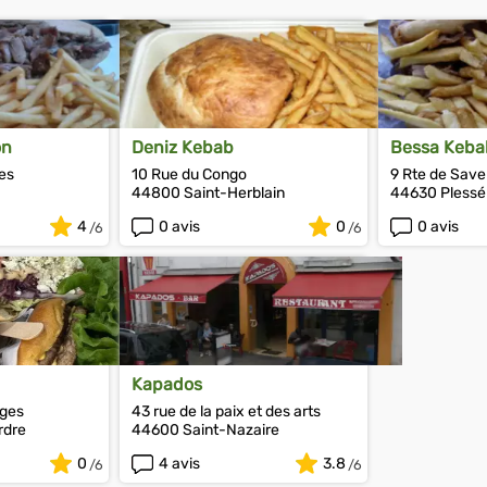
on
Deniz Kebab
Bessa Keba
es
10 Rue du Congo
9 Rte de Sav
44800 Saint-Herblain
44630 Plessé
4
0 avis
0
0 avis
Kapados
rges
43 rue de la paix et des arts
rdre
44600 Saint-Nazaire
0
4 avis
3.8