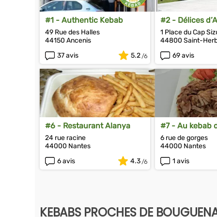
#1 - Authentic Kebab
#2 - Délices d’A
49 Rue des Halles
1 Place du Cap Siz
44150 Ancenis
44800 Saint-Herb
37 avis
5.2
69 avis
#6 - Restaurant Alanya
#7 - Au kebab d
24 rue racine
6 rue de gorges
44000 Nantes
44000 Nantes
6 avis
4.3
1 avis
KEBABS PROCHES DE BOUGUENA