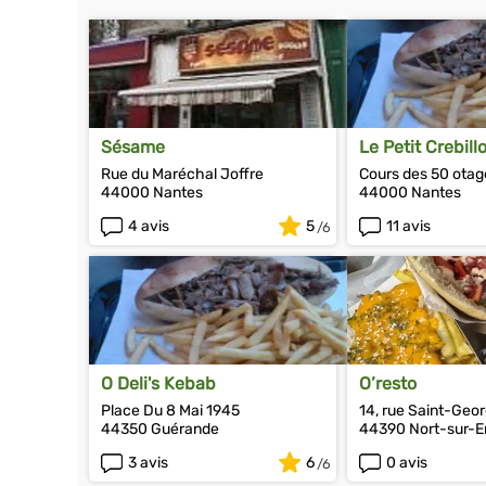
Sésame
Le Petit Crebill
Rue du Maréchal Joffre
Cours des 50 otag
44000 Nantes
44000 Nantes
4 avis
5
11 avis
O Deli's Kebab
O’resto
Place Du 8 Mai 1945
14, rue Saint-Geo
44350 Guérande
44390 Nort-sur-E
3 avis
6
0 avis