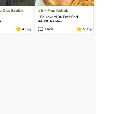
e Des Sables
#5 - Mac Kebab
y
1 Boulevard Du Petit Port
s
44000 Nantes
4.5
7 avis
5.3