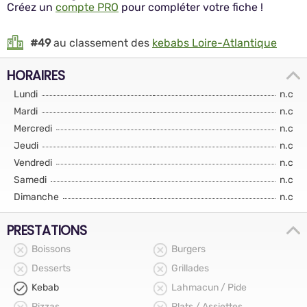
Créez un
compte PRO
pour compléter votre fiche !
#49
au classement des
kebabs Loire-Atlantique
HORAIRES
Lundi
n.c
Mardi
n.c
Mercredi
n.c
Jeudi
n.c
Vendredi
n.c
Samedi
n.c
Dimanche
n.c
PRESTATIONS
Boissons
Burgers
Desserts
Grillades
Kebab
Lahmacun / Pide
Pizzas
Plats / Assiettes