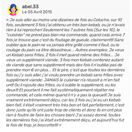
abel.33
Le 05 Avril 2015
Je suis aller au moins une dizaines de fois au Coluche, sur 10
fois, seulement 3 fois j'ai obtenu un très bon kebab, ou je n'avais
rien à lui reprocher! Seulement les 7 autres fois (Sur les 10), le
"cuisinier" ne prend pas bien ma commande, quand cela arrive 7
fois je trouve que c'est du foutage de gueule, clairement!!! Sans
oublier que le pain ne va jamais être grillé comme il faut, ou le
roulage du pain va être désastreux... Autres exemples: Je veux
un Kebab sans frites, 2 fois il met quand même des frites... Je
veux un supplément viande: 3 fois mon Kebab contenez autant
de viande que sans supplément mais des fois il n'oubliai pas de
prendre mon € en plus... Et le pire, c'est que toutes les dernières
fois ou j'y suis aller, j'ai voulu prendre un kebab sans frites avec
supplément viande: JAMAIS le cuisinier n’a réussit a m'en fait
un!!! Ou il rajoute des frites, ou il oublie le supplément, ou les
deux!!! Et pourtant il me fait systématiquement répéter ma
commande, et cela même quand il n'y a pas la queue!!! Je suis
vraiment extrêmement déçu, car les 3 fois ou j'ai eu un Kebab
bien fait, il était vraiment très très bon et fait parfaitement, c'est
donc juste qu'ils ont juste trop de clients et donc ils en ont plus
rien à foutre de faire les choses bien! J'ai assez donné, toutes
les dernières fois j'ai était extrêmement déçu, et aujourd’hui fut
la fois de trop, je boycotte!!!!