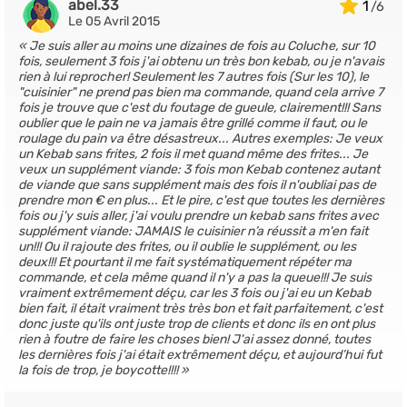
abel.33
1
Le 05 Avril 2015
Je suis aller au moins une dizaines de fois au Coluche, sur 10
fois, seulement 3 fois j'ai obtenu un très bon kebab, ou je n'avais
rien à lui reprocher! Seulement les 7 autres fois (Sur les 10), le
"cuisinier" ne prend pas bien ma commande, quand cela arrive 7
fois je trouve que c'est du foutage de gueule, clairement!!! Sans
oublier que le pain ne va jamais être grillé comme il faut, ou le
roulage du pain va être désastreux... Autres exemples: Je veux
un Kebab sans frites, 2 fois il met quand même des frites... Je
veux un supplément viande: 3 fois mon Kebab contenez autant
de viande que sans supplément mais des fois il n'oubliai pas de
prendre mon € en plus... Et le pire, c'est que toutes les dernières
fois ou j'y suis aller, j'ai voulu prendre un kebab sans frites avec
supplément viande: JAMAIS le cuisinier n’a réussit a m'en fait
un!!! Ou il rajoute des frites, ou il oublie le supplément, ou les
deux!!! Et pourtant il me fait systématiquement répéter ma
commande, et cela même quand il n'y a pas la queue!!! Je suis
vraiment extrêmement déçu, car les 3 fois ou j'ai eu un Kebab
bien fait, il était vraiment très très bon et fait parfaitement, c'est
donc juste qu'ils ont juste trop de clients et donc ils en ont plus
rien à foutre de faire les choses bien! J'ai assez donné, toutes
les dernières fois j'ai était extrêmement déçu, et aujourd’hui fut
la fois de trop, je boycotte!!!!