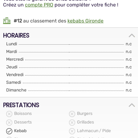
Créez un
compte PRO
pour compléter votre fiche !
#12
au classement des
kebabs Gironde
HORAIRES
Lundi
n.c
Mardi
n.c
Mercredi
n.c
Jeudi
n.c
Vendredi
n.c
Samedi
n.c
Dimanche
n.c
PRESTATIONS
Boissons
Burgers
Desserts
Grillades
Kebab
Lahmacun / Pide