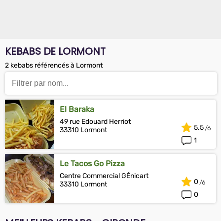
KEBABS DE LORMONT
2 kebabs référencés à Lormont
El Baraka
49 rue Edouard Herriot
5.5
33310 Lormont
1
Le Tacos Go Pizza
Centre Commercial GÉnicart
0
33310 Lormont
0