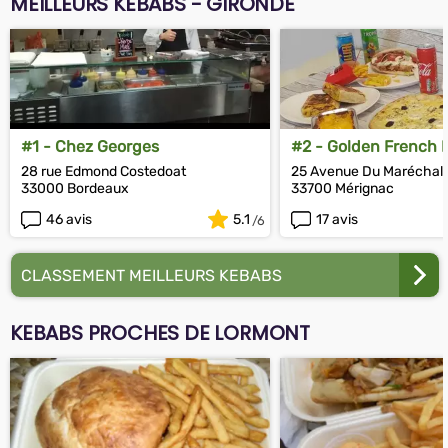
MEILLEURS KEBABS - GIRONDE
#1 - Chez Georges
#2 - Golden French F
28 rue Edmond Costedoat
25 Avenue Du Maréchal 
33000 Bordeaux
33700 Mérignac
46 avis
5.1
17 avis
CLASSEMENT MEILLEURS KEBABS
KEBABS PROCHES DE LORMONT