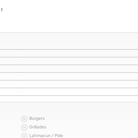
 !
Burgers
Grillades
Lahmacun / Pide