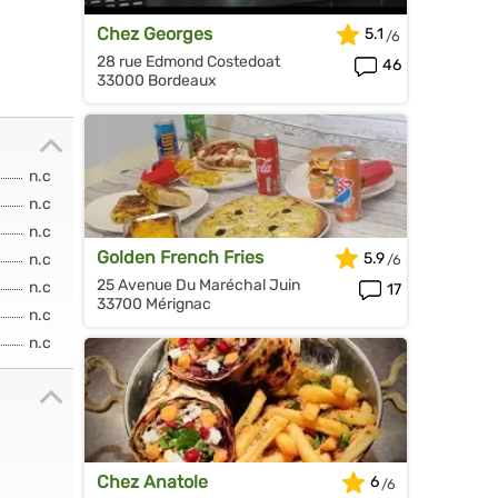
Chez Georges
5.1
28 rue Edmond Costedoat
46
33000 Bordeaux
n.c
n.c
n.c
Golden French Fries
5.9
n.c
25 Avenue Du Maréchal Juin
n.c
17
33700 Mérignac
n.c
n.c
Chez Anatole
6