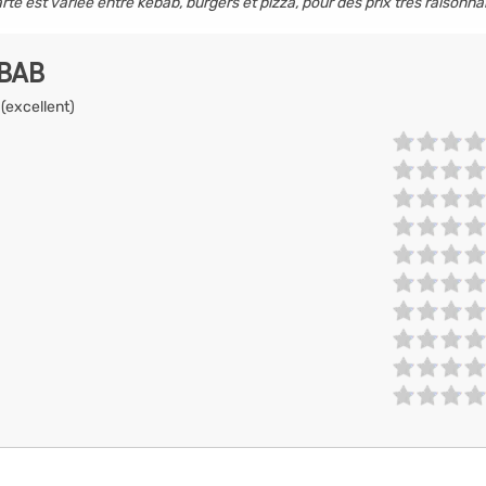
arte est variee entre kebab, burgers et pizza, pour des prix très raisonna
EBAB
 (excellent)