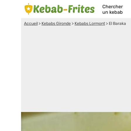
Chercher
un kebab
Accueil
>
Kebabs Gironde
>
Kebabs Lormont
>
El Baraka