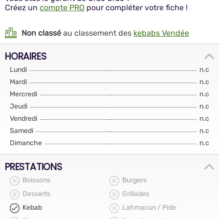
Créez un
compte PRO
pour compléter votre fiche !
Non classé
au classement des
kebabs Vendée
HORAIRES
Lundi
n.c
Mardi
n.c
Mercredi
n.c
Jeudi
n.c
Vendredi
n.c
Samedi
n.c
Dimanche
n.c
PRESTATIONS
Boissons
Burgers
Desserts
Grillades
Kebab
Lahmacun / Pide