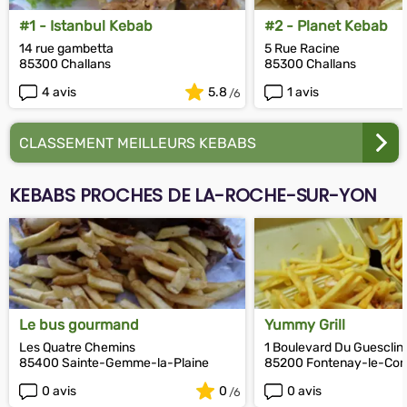
#1 - Istanbul Kebab
#2 - Planet Kebab
14 rue gambetta
5 Rue Racine
85300 Challans
85300 Challans
4 avis
5.8
1 avis
CLASSEMENT MEILLEURS KEBABS
KEBABS PROCHES DE LA-ROCHE-SUR-YON
Le bus gourmand
Yummy Grill
Les Quatre Chemins
1 Boulevard Du Guesclin
85400 Sainte-Gemme-la-Plaine
85200 Fontenay-le-Co
0 avis
0
0 avis