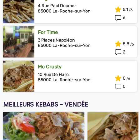
4 Rue Paul Doumer
5.1
85000 La-Roche-sur-Yon
6
For Time
3 Places Napoléon
5.8
85000 La-Roche-sur-Yon
2
Mc Crusty
10 Rue De Halle
0
85000 La-Roche-sur-Yon
0
MEILLEURS KEBABS - VENDÉE