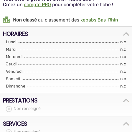
Créez un
compte PRO
pour compléter votre fiche !
Non classé
au classement des
kebabs Bas-Rhin
HORAIRES
Lundi
n.c
Mardi
n.c
Mercredi
n.c
Jeudi
n.c
Vendredi
n.c
Samedi
n.c
Dimanche
n.c
PRESTATIONS
Non renseigné
SERVICES
Non renseigné