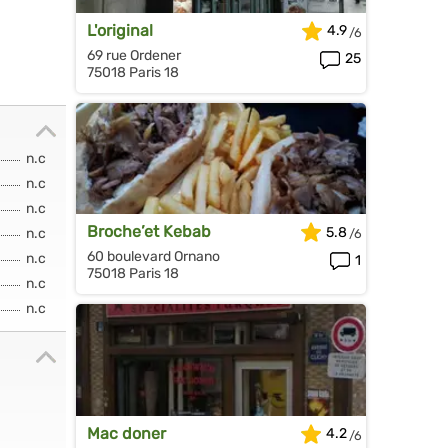
L'original
4.9
69 rue Ordener
25
75018 Paris 18
n.c
n.c
n.c
Broche’et Kebab
5.8
n.c
60 boulevard Ornano
n.c
1
75018 Paris 18
n.c
n.c
Mac doner
4.2