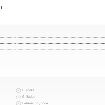
 !
Burgers
Grillades
Lahmacun / Pide