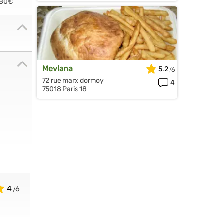
.80€
Mevlana
5.2
72 rue marx dormoy
4
75018 Paris 18
4