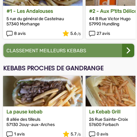
#1 - Les Andalouses
#2 - Aux P'tits Délic
5 rue du général de Castelnau
44 B Rue Victor Hugo
57340 Morhange
57990 Hundling
8 avis
5.6
27 avis
CLASSEMENT MEILLEURS KEBABS
KEBABS PROCHES DE GANDRANGE
La pause kebab
Le Kebab Grill
8 allée des tilleuls
26 Rue Sainte-Croix
57130 Jouy-aux-Arches
57600 Forbach
1 avis
5.7
0 avis