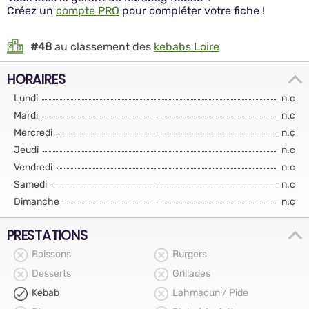
Créez un
compte PRO
pour compléter votre fiche !
#48
au classement des
kebabs Loire
HORAIRES
Lundi
n.c
Mardi
n.c
Mercredi
n.c
Jeudi
n.c
Vendredi
n.c
Samedi
n.c
Dimanche
n.c
PRESTATIONS
Boissons
Burgers
Desserts
Grillades
Kebab
Lahmacun / Pide