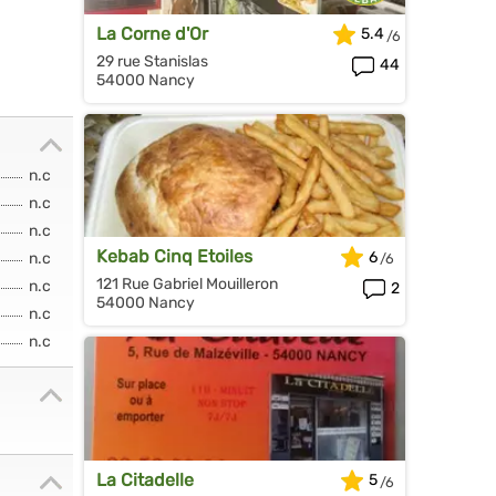
La Corne d'Or
5.4
29 rue Stanislas
44
54000 Nancy
n.c
n.c
n.c
Kebab Cinq Etoiles
6
n.c
121 Rue Gabriel Mouilleron
n.c
2
54000 Nancy
n.c
n.c
La Citadelle
5