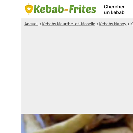
Chercher
un kebab
Accueil
>
Kebabs Meurthe-et-Moselle
>
Kebabs Nancy
>
K