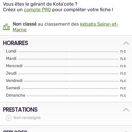
Vous êtes le gérant de Kota'cote ?
Créez un
compte PRO
pour compléter votre fiche !
Non classé
au classement des
kebabs Seine-et-
Marne
HORAIRES
Lundi
n.c
Mardi
n.c
Mercredi
n.c
Jeudi
n.c
Vendredi
n.c
Samedi
n.c
Dimanche
n.c
PRESTATIONS
Non renseigné