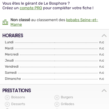
Vous êtes le gérant de Le Bosphore ?
Créez un
compte PRO
pour compléter votre fiche !
Non classé
au classement des
kebabs Seine-et-
Marne
HORAIRES
Lundi
n.c
Mardi
n.c
Mercredi
n.c
Jeudi
n.c
Vendredi
n.c
Samedi
n.c
Dimanche
n.c
PRESTATIONS
Boissons
Burgers
Desserts
Grillades